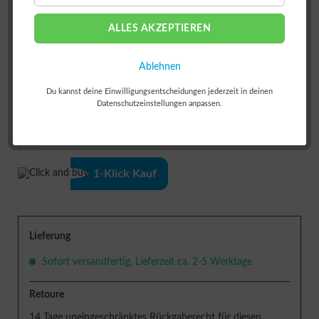
ALLES AKZEPTIEREN
Ablehnen
Du kannst deine Einwilligungsentscheidungen jederzeit in deinen
Datenschutzeinstellungen anpassen.
IN DEN
WARENKORB
oder
1-Klick Kauf
Lieferung
Sofort versandfertig, Lieferzeit ca. 2-5 Werktage
Retoure
14 Tage uneingeschränktes Rückgaberecht für diesen