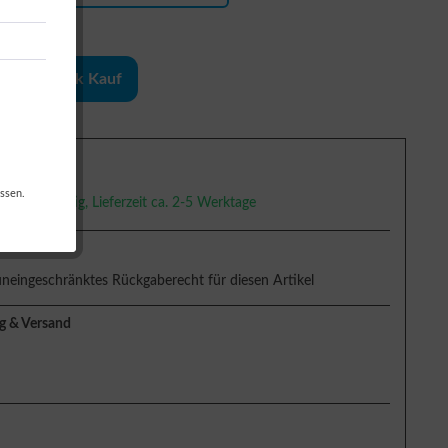
1-Klick Kauf
g
ssen.
versandfertig, Lieferzeit ca. 2-5 Werktage
uneingeschränktes Rückgaberecht für diesen Artikel
g & Versand