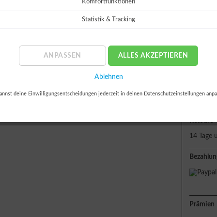
Komfortfunktionen
oder
Statistik & Tracking
ANPASSEN
ALLES AKZEPTIEREN
Ablehnen
Lieferun
annst deine Einwilligungsentscheidungen jederzeit in deinen Datenschutzeinstellungen anpa
Sofort 
Retoure
14 Tage 
Bezahlun
Prämien