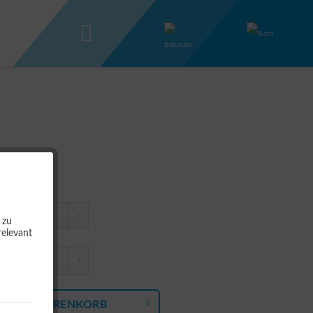
 zu
relevant
N DEN
WARENKORB