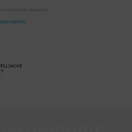
 sich ebenfalls angesehen
ELLJACKE
TY
€
 DER LEMKEN WELT?