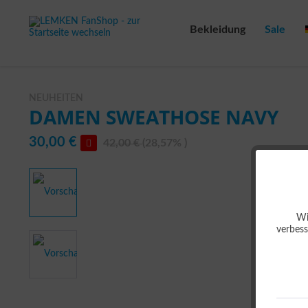
Bekleidung
Sale
NEUHEITEN
DAMEN SWEATHOSE NAVY
30,00 €
42,00 €
(28,57% )
Wi
verbess