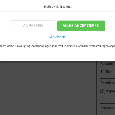
Statistik & Tracking
oder
ANPASSEN
ALLES AKZEPTIEREN
Ablehnen
Lieferun
annst deine Einwilligungsentscheidungen jederzeit in deinen Datenschutzeinstellungen anpa
Sofort 
Retoure
14 Tage 
Bezahlun
Prämien