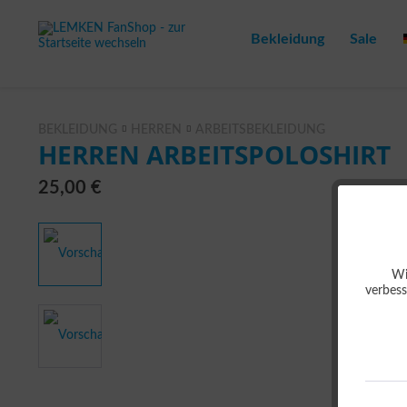
Bekleidung
Sale
BEKLEIDUNG
HERREN
ARBEITSBEKLEIDUNG
HERREN ARBEITSPOLOSHIRT
25,00 €
Wi
verbess