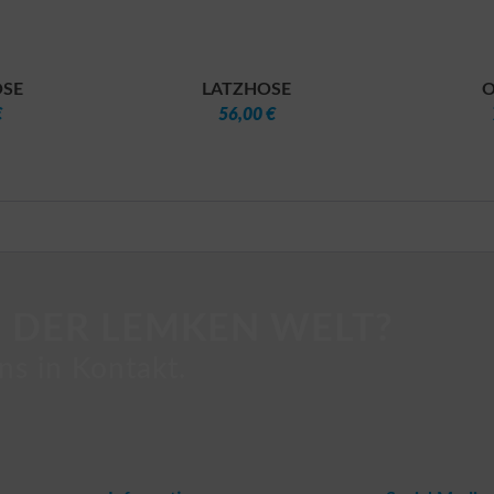
SE
LATZHOSE
O
€
56,00 €
 DER LEMKEN WELT?
ns in Kontakt.