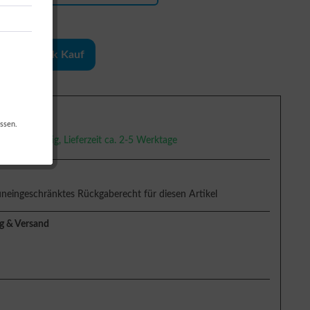
1-Klick Kauf
g
ssen.
versandfertig, Lieferzeit ca. 2-5 Werktage
uneingeschränktes Rückgaberecht für diesen Artikel
g & Versand