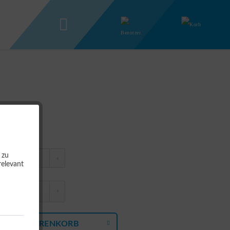
 zu
relevant
N DEN
WARENKORB