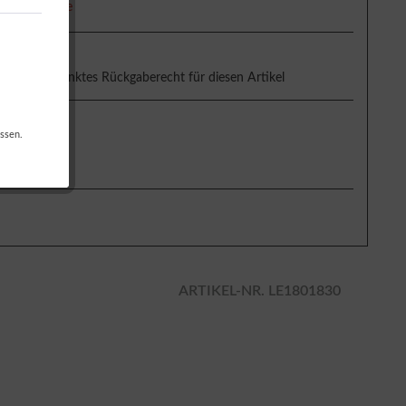
eit ca. 5 Tage
uneingeschränktes Rückgaberecht für diesen Artikel
g & Versand
ssen.
ARTIKEL-NR. LE1801830