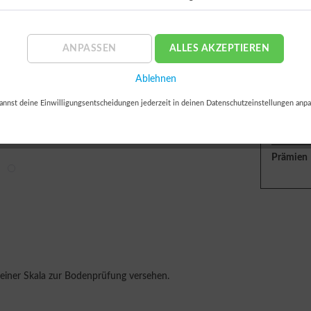
Lieferz
Retoure
ANPASSEN
ALLES AKZEPTIEREN
14 Tage 
Ablehnen
Bezahlun
annst deine Einwilligungsentscheidungen jederzeit in deinen Datenschutzeinstellungen anpa
Prämien
 einer Skala zur Bodenprüfung versehen.