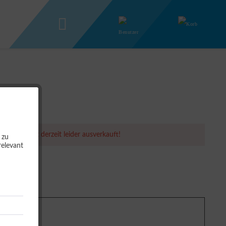
er Artikel ist derzeit leider ausverkauft!
 zu
relevant
g