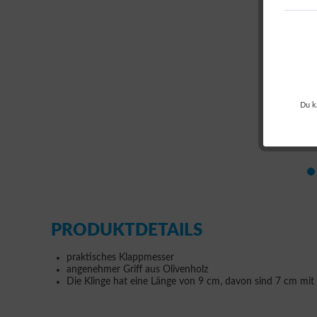
Du k
PRODUKTDETAILS
praktisches Klappmesser
angenehmer Griff aus Olivenholz
Die Klinge hat eine Länge von 9 cm, davon sind 7 cm mit