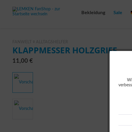
Bekleidung
Sale
FANWELT
ALLTAGSHELFER
KLAPPMESSER HOLZGRIFF
11,00 €
Wi
verbess