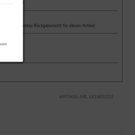
eit ca. 5 Tage
uneingeschränktes Rückgaberecht für diesen Artikel
g & Versand
ssen.
ARTIKEL-NR. LE1801232