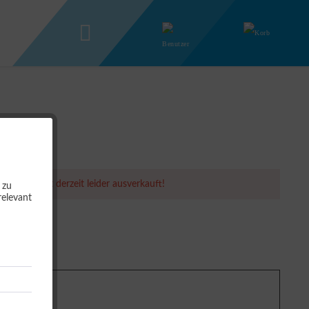
er Artikel ist derzeit leider ausverkauft!
 zu
relevant
g