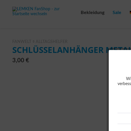
Bekleidung
Sale
FANWELT
ALLTAGSHELFER
SCHLÜSSELANHÄNGER META
3,00 €
Wi
verbess