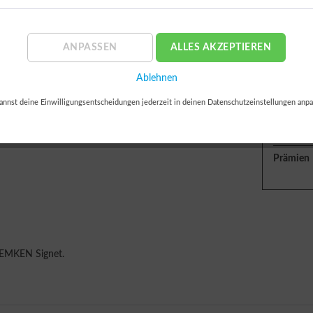
Lieferz
Retoure
ANPASSEN
ALLES AKZEPTIEREN
14 Tage 
Ablehnen
Bezahlun
annst deine Einwilligungsentscheidungen jederzeit in deinen Datenschutzeinstellungen anpa
Prämien
 LEMKEN Signet.