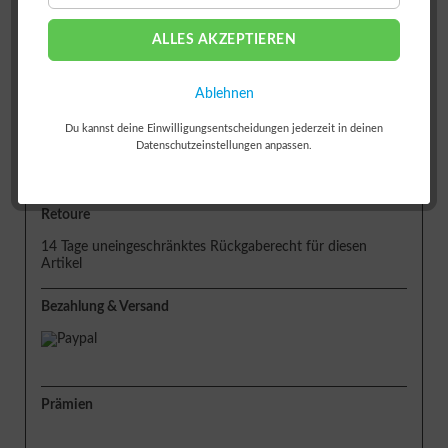
ALLES AKZEPTIEREN
oder
Ablehnen
Du kannst deine Einwilligungsentscheidungen jederzeit in deinen
Lieferung
Datenschutzeinstellungen anpassen.
Lieferzeit ca. 5 Tage
Retoure
14 Tage uneingeschränktes Rückgaberecht für diesen
Artikel
Bezahlung & Versand
Prämien