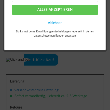
ALLES AKZEPTIEREN
Ablehnen
Du kannst deine Einwilligungsentscheidungen jederzeit in deinen
Datenschutzeinstellungen anpassen.
IN DEN
WARENKORB
oder
1-Klick Kauf
Lieferung
Versandkostenfreie Lieferung!
Sofort versandfertig, Lieferzeit ca. 2-5 Werktage
Retoure