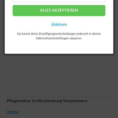
FILTERN
ALLES AKZEPTIEREN
Ablehnen
Du kannst deine Einwilligungsentscheidungen jederzeit in deinen
Datenschutzeinstellungen anpassen.
Pflugseminar in Mecklenburg-Vorpommern
70,00 €