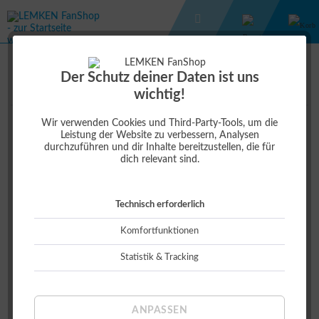
SCHULUNGEN
SCHULUNGEN
Der Schutz deiner Daten ist uns
wichtig!
Wir verwenden Cookies und Third-Party-Tools, um die
Leistung der Website zu verbessern, Analysen
Topseller
durchzuführen und dir Inhalte bereitzustellen, die für
dich relevant sind.
Technisch erforderlich
Komfortfunktionen
Statistik & Tracking
PFLUGSEMINAR IN MECKLENBURG-
VORPOMMERN
70,00 €
ANPASSEN