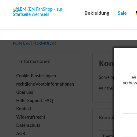
Bekleidung
Sale
KONTAKTFORMULAR
Kontaktf
Informationen
Cookie-Einstellungen
Schreiben Sie uns e
Wi
verbess
rechtliche Vorabinformationen
Wir freuen uns auf 
Über uns
Hilfe, Support, FAQ
Kontakt
Widerrufsrecht
Kontaktformular
Datenschutz
AGB