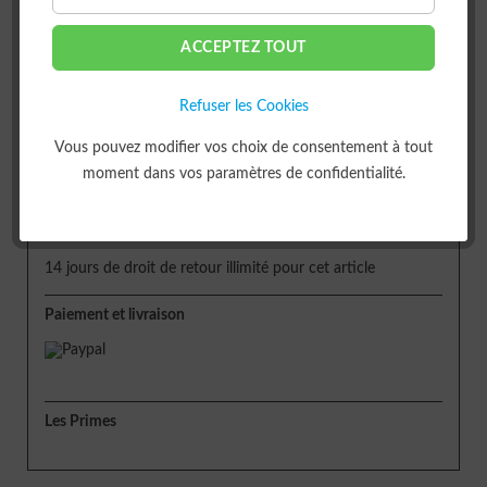
ACCEPTEZ TOUT
ou
Refuser les Cookies
Livraison
Vous pouvez modifier vos choix de consentement à tout
moment dans vos paramètres de confidentialité.
Délai de livraison env. 5 jours
Retour
14 jours de droit de retour illimité pour cet article
Paiement et livraison
Les Primes