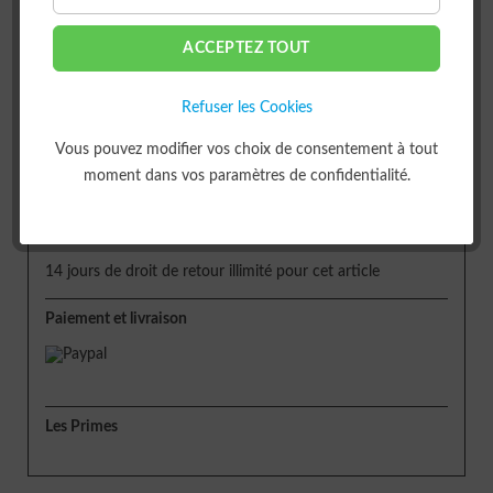
ACCEPTEZ TOUT
ou
Refuser les Cookies
Livraison
Vous pouvez modifier vos choix de consentement à tout
moment dans vos paramètres de confidentialité.
Délai de livraison env. 5 jours
Retour
14 jours de droit de retour illimité pour cet article
Paiement et livraison
Les Primes