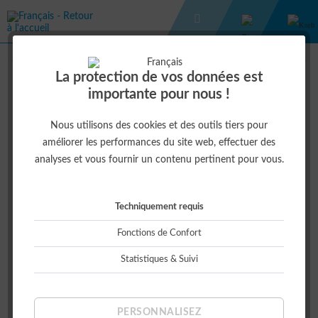
SIKU 1:87
CHARRUE SEMI-PORTÉE VARIDIAMANT
La protection de vos données est
AVEC TRACTEUR
importante pour nous !
12,00 € *
Nous utilisons des cookies et des outils tiers pour
améliorer les performances du site web, effectuer des
analyses et vous fournir un contenu pertinent pour vous.
Techniquement requis
Fonctions de Confort
Statistiques & Suivi
Cet article est indisponible actuellement
PERSONNALISEZ