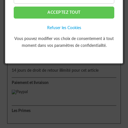
ACCEPTEZ TOUT
ou
Refuser les Cookies
Livraison
Vous pouvez modifier vos choix de consentement à tout
moment dans vos paramètres de confidentialité.
Délai de livraison env. 5 jours
Retour
14 jours de droit de retour illimité pour cet article
Paiement et livraison
Les Primes