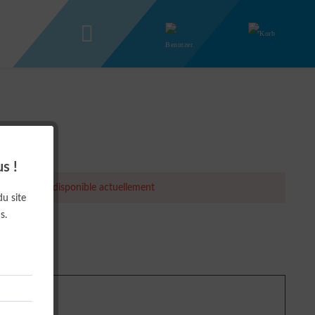
s !
article est indisponible actuellement
du site
s.