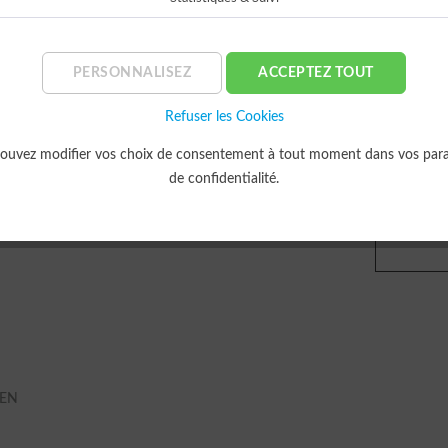
Délai d
Retour
PERSONNALISEZ
ACCEPTEZ TOUT
14 jours 
Refuser les Cookies
Paiement 
ouvez modifier vos choix de consentement à tout moment dans vos par
de confidentialité.
Les Prim
KEN