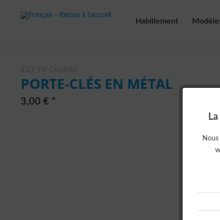
Habillement
Modèle
IDÉE DE CADEAU
PORTE-CLÉS EN MÉTAL
3,00 € *
La
Nous u
w