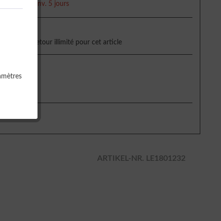
e livraison env. 5 jours
de droit de retour illimité pour cet article
et livraison
amètres
es
ARTIKEL-NR. LE1801232