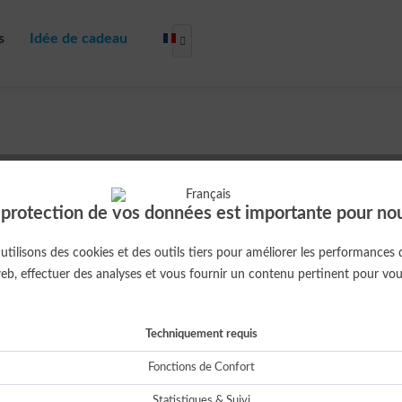
s
Idée de cadeau
Sale

Français
 protection de vos données est importante pour nou
Cet 
tilisons des cookies et des outils tiers pour améliorer les performances 
eb, effectuer des analyses et vous fournir un contenu pertinent pour vou
ou
Techniquement requis
Fonctions de Confort
Livraison
Statistiques & Suivi