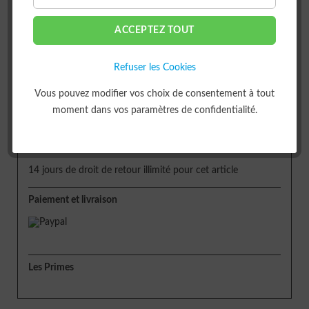
ACCEPTEZ TOUT
ou
Refuser les Cookies
Livraison
Vous pouvez modifier vos choix de consentement à tout
moment dans vos paramètres de confidentialité.
Délai de livraison env. 5 jours
Retour
14 jours de droit de retour illimité pour cet article
Paiement et livraison
Les Primes