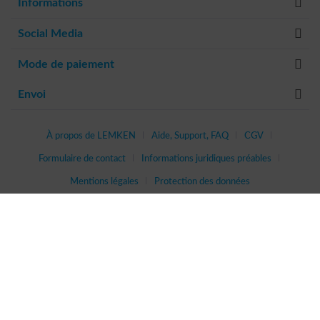
Informations
Social Media
Mode de paiement
Envoi
À propos de LEMKEN
Aide, Support, FAQ
CGV
Formulaire de contact
Informations juridiques préables
Mentions légales
Protection des données