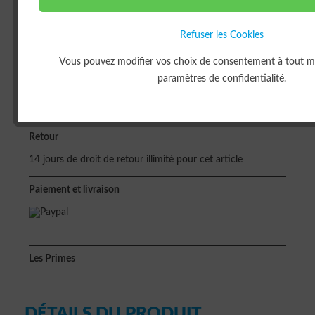
ou
Refuser les Cookies
Vous pouvez modifier vos choix de consentement à tout 
paramètres de confidentialité.
Livraison
Délai de livraison env. 5 jours
Retour
14 jours de droit de retour illimité pour cet article
Paiement et livraison
Les Primes
DÉTAILS DU PRODUIT